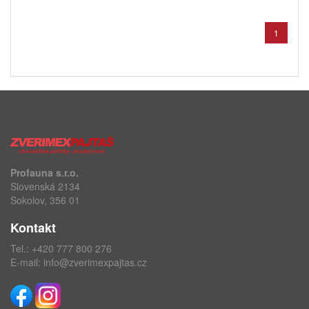
1
Profauna s.r.o.
Slovenská 2134
Sokolov, 356 01
Kontakt
Tel.:
+420 777 800 276
E-mail:
info@zverimexpajtas.cz