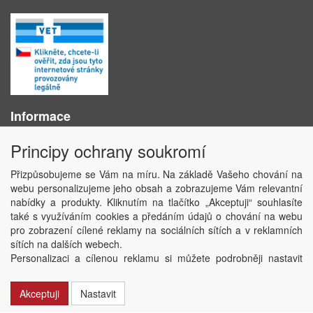
Informace
O nás
Principy ochrany soukromí
Obchodní podmínky
Ochrana osobních údajů
Přizpůsobujeme se Vám na míru. Na základě Vašeho chování na
Kontakt
webu personalizujeme jeho obsah a zobrazujeme Vám relevantní
Losování účtenek
nabídky a produkty. Kliknutím na tlačítko „Akceptuji“ souhlasíte
Aktuality
také s využíváním cookies a předáním údajů o chování na webu
Nastavení soukromí
pro zobrazení cílené reklamy na sociálních sítích a v reklamních
sítích na dalších webech.
Copyright © ABRA Software a.s. 2020
Personalizaci a cílenou reklamu si můžete podrobněji nastavit
nebo kdykoli vypnout po kliknutí na tlačítko „Nastavit“.
Akceptuji
Nastavit