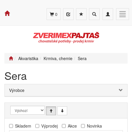
Toggle
Toggle
Togg
0
search
navigation
navig
Akvaristika
Krmiva, chemie
Sera
Sera
Výrobce
Skladem
Výprodej
Akce
Novinka