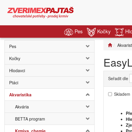
Pes
Kočky
Hl
Akvarist
Pes
EasyL
Kočky
Hlodavci
Seřadit dle
Ptáci
Skladem
Akvaristika
Akvária
Pře
BETTA program
Hle
Zj
Krmiva, chemie
Pro