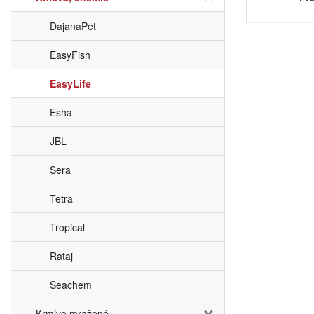
DajanaPet
EasyFish
EasyLife
Esha
JBL
Sera
Tetra
Tropical
Rataj
Seachem
Krmivo mražené