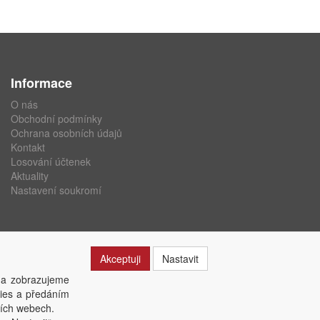
Informace
O nás
Obchodní podmínky
Ochrana osobních údajů
Kontakt
Losování účtenek
Aktuality
Nastavení soukromí
Akceptuji
Nastavit
 a zobrazujeme
kies a předáním
ších webech.