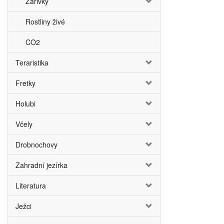
Zářivky
Rostliny živé
CO2
Teraristika
Fretky
Holubi
Včely
Drobnochovy
Zahradní jezírka
Literatura
Ježci