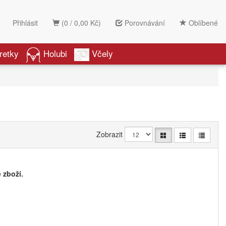
Přihlásit
(0 / 0,00 Kč)
Porovnávání
Oblíbené
retky
Holubi
Včely
Zobrazit
 zboží.