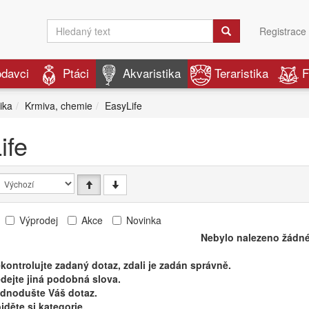
Registrace
odavci
Ptáci
Akvaristika
Teraristika
F
ika
Krmiva, chemie
EasyLife
ife
Výprodej
Akce
Novinka
Nebylo nalezeno žádné
kontrolujte zadaný dotaz, zdali je zadán správně.
dejte jiná podobná slova.
ednodušte Váš dotaz.
jděte si kategorie.