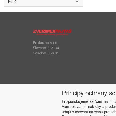
Koně
Profauna s.r.o.
Slovenská 2134
Sokolov, 356 01
Principy ochrany s
Přizpůsobujeme se Vám na míru
Vám relevantní nabídky a produkt
údajů o chování na webu pro zobr