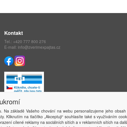
Kontakt
Tel.:
+420 777 800 276
E-mail:
info@zverimexpajtas.cz
oukromí
. Na základě Vašeho chování na webu personalizujeme jeho obsah
Copyright © ABRA Software a.s. 2020
y. Kliknutím na tlačítko „Akceptuji“ souhlasíte také s využíváním coo
azení cílené reklamy na sociálních sítích a v reklamních sítích na dal