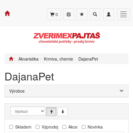
Toggle
Toggle
Togg
0
search
navigation
navig
Akvaristika
Krmiva, chemie
DajanaPet
DajanaPet
Výrobce
Skladem
Výprodej
Akce
Novinka