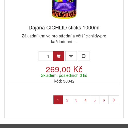
Dajana CICHLID sticks 1000ml
Základní krmivo pro střední a větší cichlidy-pro
každodenní ...
269,00 Kč
Skladem: posledních 3 ks
Kód: 30042
1
2
3
4
5
6