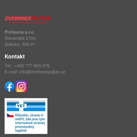
Profauna s.r.o.
Slovenská 2134
Sokolov, 356 01
Kontakt
Tel.:
+420 777 800 276
E-mail:
info@zverimexpajtas.cz