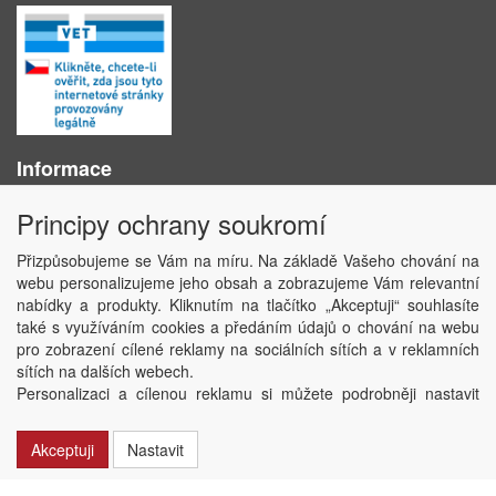
Informace
O nás
Principy ochrany soukromí
Obchodní podmínky
Ochrana osobních údajů
Přizpůsobujeme se Vám na míru. Na základě Vašeho chování na
Kontakt
webu personalizujeme jeho obsah a zobrazujeme Vám relevantní
Losování účtenek
nabídky a produkty. Kliknutím na tlačítko „Akceptuji“ souhlasíte
Aktuality
také s využíváním cookies a předáním údajů o chování na webu
Nastavení soukromí
pro zobrazení cílené reklamy na sociálních sítích a v reklamních
sítích na dalších webech.
Copyright © ABRA Software a.s. 2020
Personalizaci a cílenou reklamu si můžete podrobněji nastavit
nebo kdykoli vypnout po kliknutí na tlačítko „Nastavit“.
Akceptuji
Nastavit