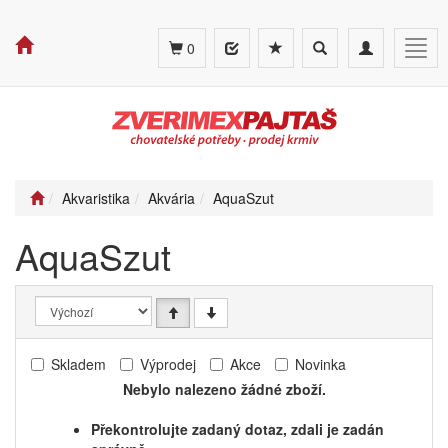
Toggle
Toggle
Togg
0
search
navigation
navig
Akvaristika
Akvária
AquaSzut
AquaSzut
Skladem
Výprodej
Akce
Novinka
Nebylo nalezeno žádné zboží.
Překontrolujte zadaný dotaz, zdali je zadán