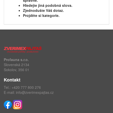
správně.
Hledejte jiná podobná slova.
Zjednodušte Váš dotaz.
Projděte si kategorie.
Profauna s.r.o.
Slovenská 2134
Sokolov, 356 01
Kontakt
Tel.:
+420 777 800 276
E-mail:
info@zverimexpajtas.cz