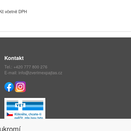
 Kč včetně DPH
Kontakt
Tel.:
+420 777 800 276
E-mail:
info@zverimexpajtas.cz
oukromí