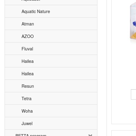
Aquatic Nature
Atman
AZOO
Fluval
Hailea
Hailea
Resun
Tetra
Woha
Juwel
BETTA program