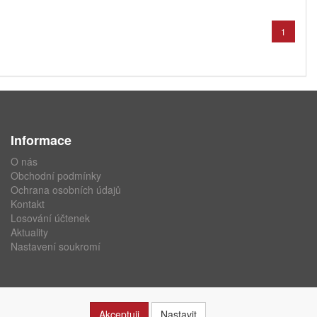
1
Informace
O nás
Obchodní podmínky
Ochrana osobních údajů
Kontakt
Losování účtenek
Aktuality
Nastavení soukromí
Akceptuji
Nastavit