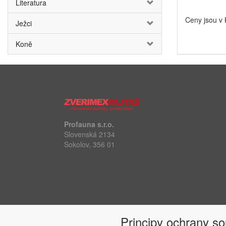
Literatura
Ceny jsou v
Ježci
Koně
Profauna s.r.o.
Slovenská 2134
Sokolov, 356 01
Principy ochrany s