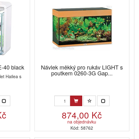
E-40 black
Návlek měkký pro rukáv LIGHT s
poutkem 0260-3G Gap...
et Hailea s
Kč
874,00 Kč
na objednávku
Kód: 58762