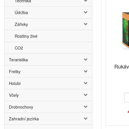
Technika
Údržba
Zářivky
Rostliny živé
CO2
Teraristika
Rukáv 
Fretky
Holubi
Včely
Drobnochovy
Zahradní jezírka