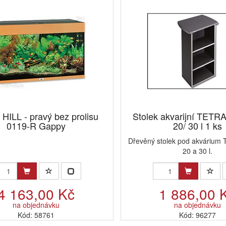
HILL - pravý bez prolisu
Stolek akvarijní TETR
0119-R Gappy
20/ 30 l 1 ks
Dřevěný stolek pod akvárium 
20 a 30 l.
4 163,00 Kč
1 886,00 
na objednávku
na objednávku
Kód: 58761
Kód: 96277