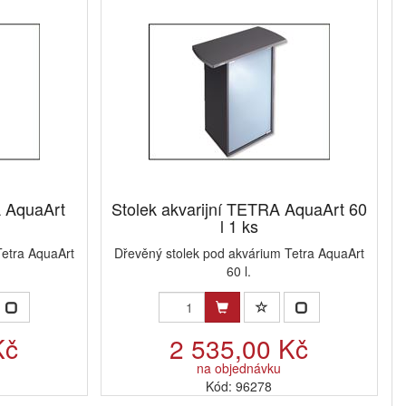
A AquaArt
Stolek akvarijní TETRA AquaArt 60
l 1 ks
Tetra AquaArt
Dřevěný stolek pod akvárium Tetra AquaArt
60 l.
Kč
2 535,00 Kč
na objednávku
Kód: 96278