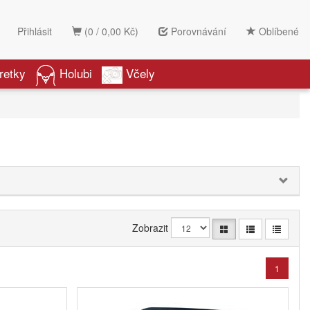
Přihlásit
(0 / 0,00 Kč)
Porovnávání
Oblíbené
retky
Holubi
Včely
Zobrazit
1