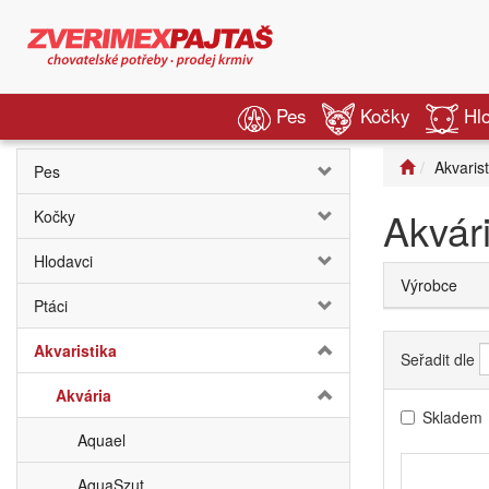
Pes
Kočky
Hl
Akvarist
Pes
Akvár
Kočky
Hlodavci
Výrobce
Ptáci
Akvaristika
Seřadit dle
Akvária
Skladem
Aquael
AquaSzut