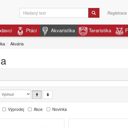
Registrace
odavci
Ptáci
Akvaristika
Teraristika
F
ika
Akvária
ia
Výprodej
Akce
Novinka