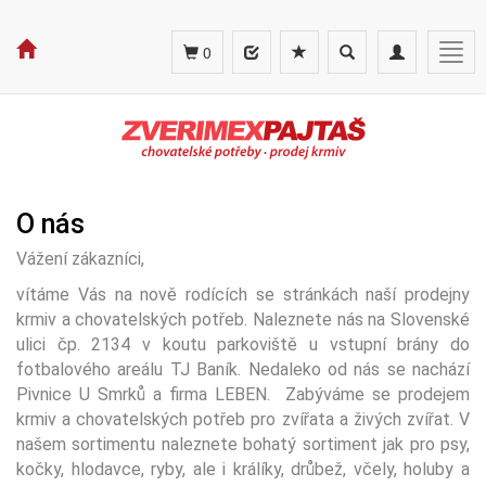
Toggle
Toggle
Togg
0
search
navigation
navig
O nás
Vážení zákazníci,
vítáme Vás na nově rodících se stránkách naší prodejny
krmiv a chovatelských potřeb. Naleznete nás na Slovenské
ulici čp. 2134 v koutu parkoviště u vstupní brány do
fotbalového areálu TJ Baník. Nedaleko od nás se nachází
Pivnice U Smrků a firma LEBEN. Zabýváme se prodejem
krmiv a chovatelských potřeb pro zvířata a živých zvířat. V
našem sortimentu naleznete bohatý sortiment jak pro psy,
kočky, hlodavce, ryby, ale i králíky, drůbež, včely, holuby a