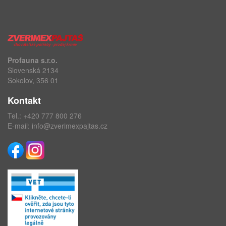
Profauna s.r.o.
Slovenská 2134
Sokolov, 356 01
Kontakt
Tel.:
+420 777 800 276
E-mail:
info@zverimexpajtas.cz