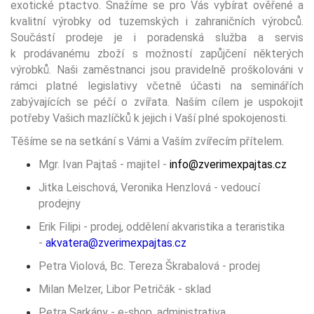
exotické ptactvo. Snažíme se pro Vás vybírat ověřené a
kvalitní výrobky od tuzemských i zahraničních výrobců.
Součástí prodeje je i poradenská služba a servis
k prodávanému zboží s možností zapůjčení některých
výrobků. Naši zaměstnanci jsou pravidelně proškolováni v
rámci platné legislativy včetně účasti na seminářích
zabývajících se péčí o zvířata. Naším cílem je uspokojit
potřeby Vašich mazlíčků k jejich i Vaší plné spokojenosti.
Těšíme se na setkání s Vámi a Vaším zvířecím přítelem.
Mgr. Ivan Pajtaš - majitel -
info@zverimexpajtas.cz
Jitka Leischová, Veronika Henzlová - vedoucí
prodejny
Erik Filipi - prodej, oddělení akvaristika a teraristika
-
akvatera@zverimexpajtas.cz
Petra Violová, Bc. Tereza Škrabalová - prodej
Milan Melzer, Libor Petričák - sklad
Petra Sarkány - e-shop, administrativa