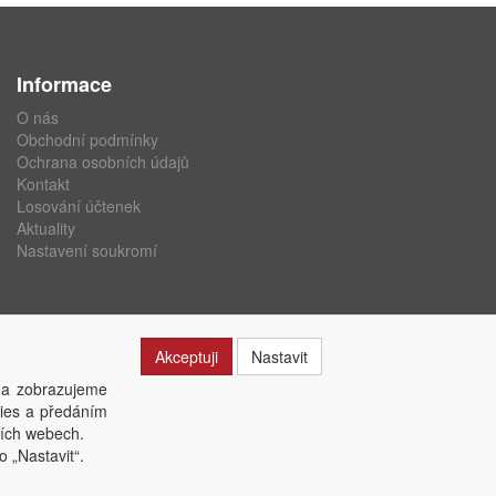
Informace
O nás
Obchodní podmínky
Ochrana osobních údajů
Kontakt
Losování účtenek
Aktuality
Nastavení soukromí
Akceptuji
Nastavit
 a zobrazujeme
kies a předáním
ších webech.
o „Nastavit“.