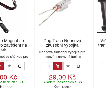
ce Magnet se
Dog Trace Neonová
Ví
ro zavěšení na
zkušební výbojka
tran
krk
Neonová zkušební výbojka pro
net se šňůrkou pro
testování správné funkce
ení na krk
,00 Kč
29,00 Kč
posledních 1 ks
Skladem: posledních 1 ks
d: 13838
Kód: 13857