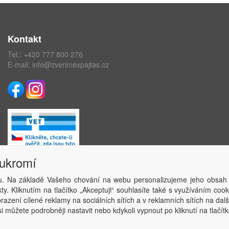
Kontakt
Tel.:
+420 777 800 276
E-mail:
info@zverimexpajtas.cz
oukromí
. Na základě Vašeho chování na webu personalizujeme jeho obsah
Copyright © ABRA Software a.s. 2020
y. Kliknutím na tlačítko „Akceptuji“ souhlasíte také s využíváním coo
azení cílené reklamy na sociálních sítích a v reklamních sítích na dal
i můžete podrobněji nastavit nebo kdykoli vypnout po kliknutí na tlačítk