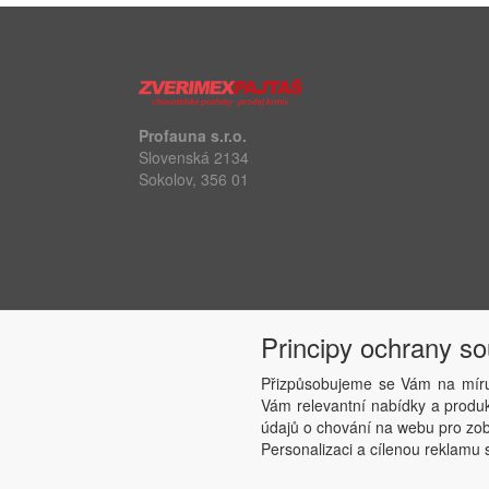
Profauna s.r.o.
Slovenská 2134
Sokolov, 356 01
Principy ochrany s
Přizpůsobujeme se Vám na míru
Vám relevantní nabídky a produkt
údajů o chování na webu pro zobr
Personalizaci a cílenou reklamu s