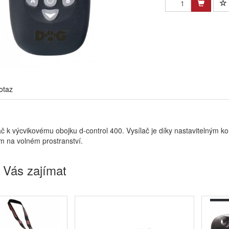
otaz
ač k výcvikovému obojku d-control 400. Vysílač je díky nastavitelný
0m na volném prostranství.
 Vás zajímat