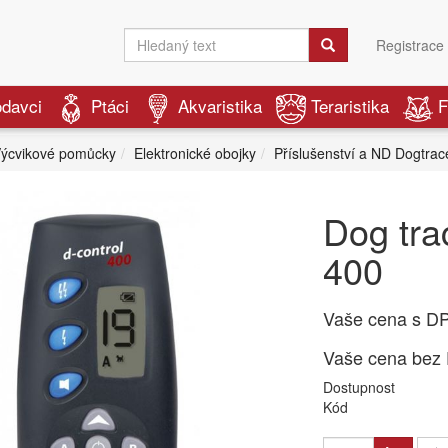
Registrace
odavci
Ptáci
Akvaristika
Teraristika
F
ýcvikové pomůcky
Elektronické obojky
Příslušenství a ND Dogtrac
Dog tra
400
Vaše cena s D
Vaše cena bez
Dostupnost
Kód