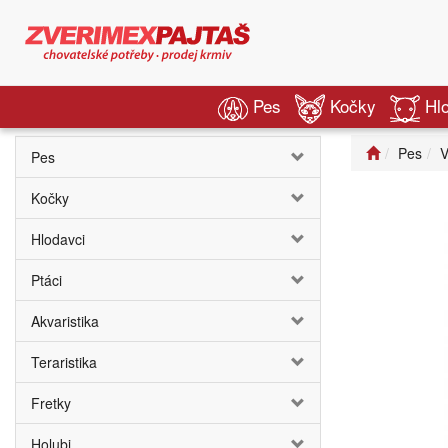
Pes
Kočky
Hl
Pes
V
Pes
Kočky
Hlodavci
Ptáci
Akvaristika
Teraristika
Fretky
Holubi