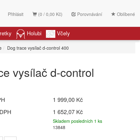
Přihlásit
(0 / 0,00 Kč)
Porovnávání
Oblíbené
retky
Holubi
Včely
e
Dog trace vysílač d-control 400
ce vysílač d-control
PH
1 999,00 Kč
 DPH
1 652,07 Kč
Skladem posledních 1 ks
13848