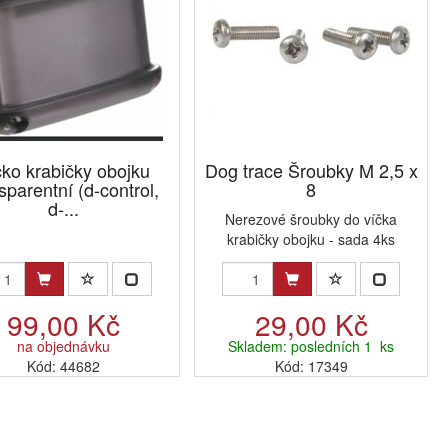
čko krabičky obojku
Dog trace Šroubky M 2,5 x
sparentní (d-control,
8
d-...
Nerezové šroubky do víčka
krabičky obojku - sada 4ks
99,00 Kč
29,00 Kč
na objednávku
Skladem: posledních 1 ks
Kód: 44682
Kód: 17349