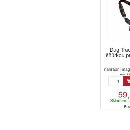
Dog Tra
šňůrkou p
náhradní mag
zavěš
59
Skladem: 
Kó