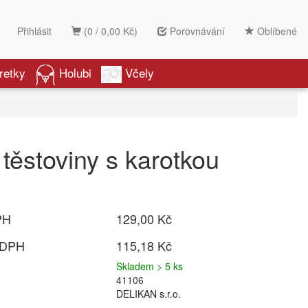
Přihlásit
(0 / 0,00 Kč)
Porovnávání
Oblíbené
retky
Holubi
Včely
 těstoviny s karotkou
PH
129,00 Kč
 DPH
115,18 Kč
Skladem > 5 ks
41106
DELIKAN s.r.o.