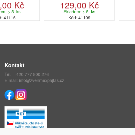
,00 Kč
129,00 Kč
em: > 5 ks
Skladem: > 5 ks
d: 41116
Kód: 41109
Kontakt
Tel.:
+420 777 800 276
E-mail:
info@zverimexpajtas.cz