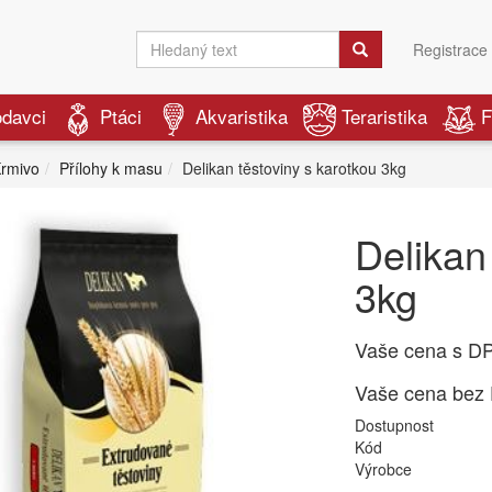
Registrace
odavci
Ptáci
Akvaristika
Teraristika
F
rmivo
Přílohy k masu
Delikan těstoviny s karotkou 3kg
Delikan
3kg
Vaše cena s D
Vaše cena bez
Dostupnost
Kód
Výrobce