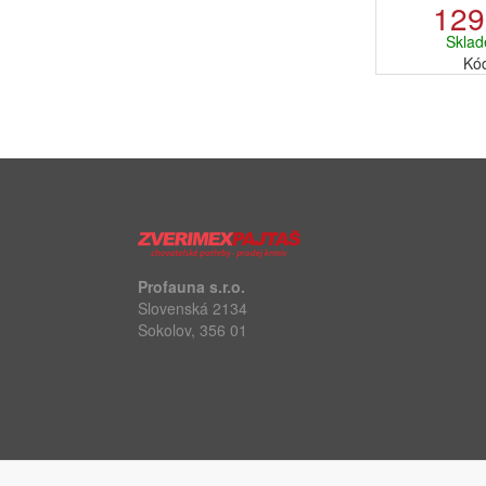
129
Sklad
Kó
Profauna s.r.o.
Slovenská 2134
Sokolov, 356 01