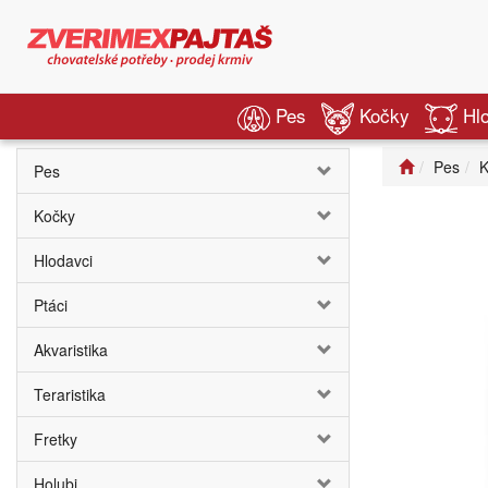
Pes
Kočky
Hl
Pes
K
Pes
Kočky
Hlodavci
Ptáci
Akvaristika
Teraristika
Fretky
Holubi