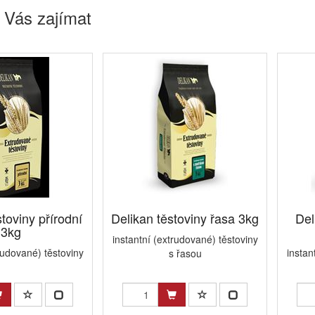
 Vás zajímat
toviny přírodní
Delikan těstoviny řasa 3kg
Del
3kg
instantní (extrudované) těstoviny
rudované) těstoviny
instan
s řasou