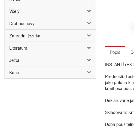
Včely
Drobnochovy
Zahradní jezírka
Literatura
Popis
D
Ježci
INSTANTÍ (EX
Koně
Přednosti: Těst
jako příloha k
krmit psa pouze
Deklarované jak
Skladování: Kr
Doba použiteln