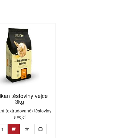
ikan těstoviny vejce
3kg
tní (extrudované) těstoviny
s vejci