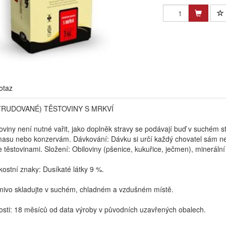
otaz
TRUDOVANÉ) TĚSTOVINY S MRKVÍ
oviny není nutné vařit, jako doplněk stravy se podávají buď v suchém st
 masu nebo konzervám. Dávkování: Dávku si určí každý chovatel sám n
 těstovinami. Složení: Obiloviny (pšenice, kukuřice, ječmen), minerální 
ostní znaky: Dusíkaté látky 9 %.
mivo skladujte v suchém, chladném a vzdušném místě.
osti: 18 měsíců od data výroby v původních uzavřených obalech.