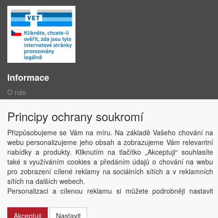
Informace
O nás
Obchodní podmínky
Ochrana osobních údajů
Principy ochrany soukromí
Kontakt
Losování účtenek
Přizpůsobujeme se Vám na míru. Na základě Vašeho chování na
Aktuality
webu personalizujeme jeho obsah a zobrazujeme Vám relevantní
Nastavení soukromí
nabídky a produkty. Kliknutím na tlačítko „Akceptuji“ souhlasíte
také s využíváním cookies a předáním údajů o chování na webu
pro zobrazení cílené reklamy na sociálních sítích a v reklamních
Copyright © ABRA Software a.s. 2020
sítích na dalších webech.
Personalizaci a cílenou reklamu si můžete podrobněji nastavit
nebo kdykoli vypnout po kliknutí na tlačítko „Nastavit“.
Akceptuji
Nastavit