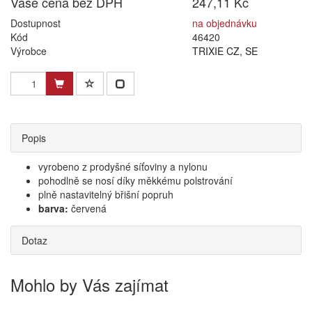
Vaše cena bez DPH
247,11 Kč
Dostupnost
na objednávku
Kód
46420
Výrobce
TRIXIE CZ, SE
Popis
vyrobeno z prodyšné síťoviny a nylonu
pohodlně se nosí díky měkkému polstrování
plně nastavitelný břišní popruh
barva:
červená
Dotaz
Mohlo by Vás zajímat