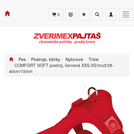
Toggle
Toggle
Tog
0
search
navigation
navi
Pes
Postroje, kšírky
Nylonové
Trixie
COMFORT SOFT postroj, červená XXS-XS:hruď:28-
40cm/15mm