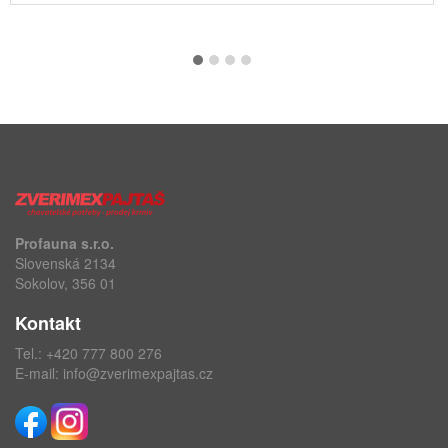
Profauna s.r.o.
Slovenská 2134
Sokolov, 356 01
Kontakt
Tel.:
+420 777 800 276
E-mail:
info@zverimexpajtas.cz