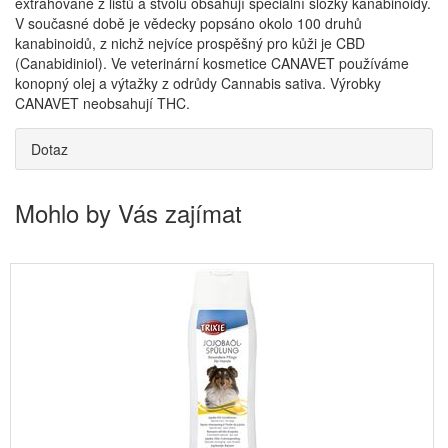
extrahované z listů a stvolu obsahují speciální složky kanabinoidy.
V současné době je vědecky popsáno okolo 100 druhů
kanabinoidů, z nichž nejvíce prospěšný pro kůži je CBD
(Canabidiniol). Ve veterinární kosmetice CANAVET používáme
konopný olej a výtažky z odrůdy Cannabis sativa. Výrobky
CANAVET neobsahují THC.
Dotaz
Mohlo by Vás zajímat