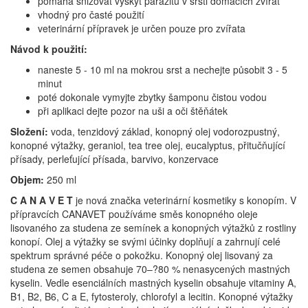
pomáhá snižovat výskyt parazitů v srsti domácích zvířat
vhodný pro časté použití
veterinární přípravek je určen pouze pro zvířata
Návod k použití:
naneste 5 - 10 ml na mokrou srst a nechejte působit 3 - 5
minut
poté dokonale vymyjte zbytky šamponu čistou vodou
při aplikaci dejte pozor na uši a oči štěňátek
Složení:
voda, tenzidový základ, konopný olej vodorozpustný,
konopné výtažky, geraniol, tea tree olej, eucalyptus, přitučňující
přísady, perleťující přísada, barvivo, konzervace
Objem:
250 ml
C A N A V E T
je nová značka veterinární kosmetiky s konopím. V
přípravcích CANAVET používáme směs konopného oleje
lisovaného za studena ze semínek a konopných výtažků z rostliny
konopí. Olej a výtažky se svými účinky doplňují a zahrnují celé
spektrum správné péče o pokožku. Konopný olej lisovaný za
studena ze semen obsahuje 70
–?
80 % nenasycených mastných
kyselin. Vedle esenciálních mastných kyselin obsahuje vitaminy A,
B1, B2, B6, C a E, fytosteroly, chlorofyl a lecitin. Konopné výtažky