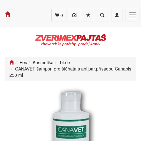
Toggle
Toggle
Tog
0
search
navigation
navi
Pes
Kosmetika
Trixie
CANAVET šampon pro štěňata s antipar.přísadou Canabis
250 ml