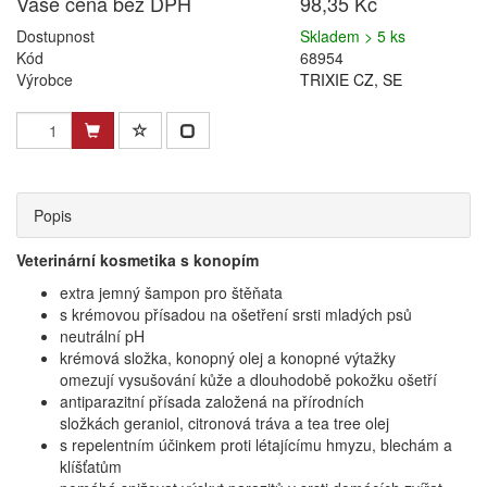
Vaše cena bez DPH
98,35 Kč
Dostupnost
Skladem > 5 ks
Kód
68954
Výrobce
TRIXIE CZ, SE
Popis
Veterinární kosmetika s konopím
extra jemný šampon pro štěňata
s krémovou přísadou na ošetření srsti mladých psů
neutrální pH
krémová složka, konopný olej a konopné výtažky
omezují vysušování kůže a dlouhodobě pokožku ošetří
antiparazitní přísada založená na přírodních
složkách geraniol, citronová tráva a tea tree olej
s repelentním účinkem proti létajícímu hmyzu, blechám a
klíšťatům