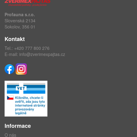
Profauna s.r.o.
Slovenská 2134
Sokolov, 356 01
Kontakt
Tel.:
+420 777 800 276
E-mail:
info@zverimexpajtas.cz
Informace
O nás