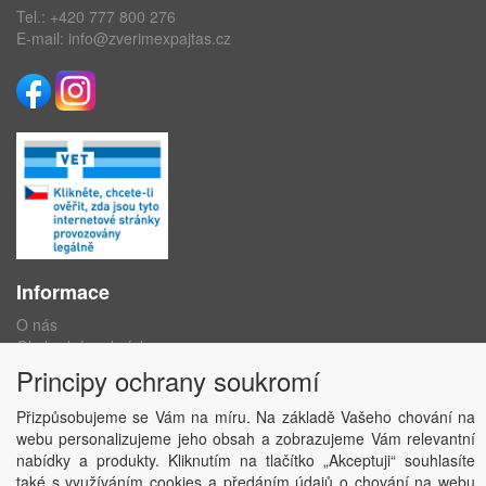
Tel.:
+420 777 800 276
E-mail:
info@zverimexpajtas.cz
Informace
O nás
Obchodní podmínky
Ochrana osobních údajů
Principy ochrany soukromí
Kontakt
Losování účtenek
Přizpůsobujeme se Vám na míru. Na základě Vašeho chování na
Aktuality
webu personalizujeme jeho obsah a zobrazujeme Vám relevantní
Nastavení soukromí
nabídky a produkty. Kliknutím na tlačítko „Akceptuji“ souhlasíte
také s využíváním cookies a předáním údajů o chování na webu