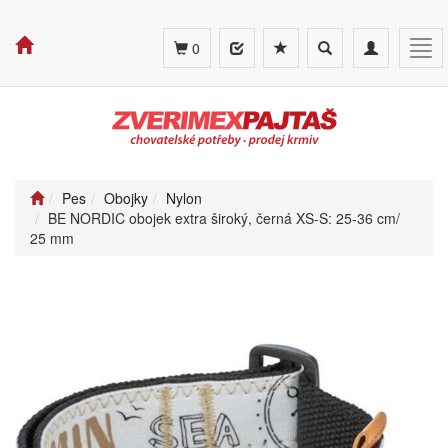
Toggle
Toggle
Tog
0
search
navigation
navi
Pes
Obojky
Nylon
BE NORDIC obojek extra široký, černá XS-S: 25-36 cm/
25 mm