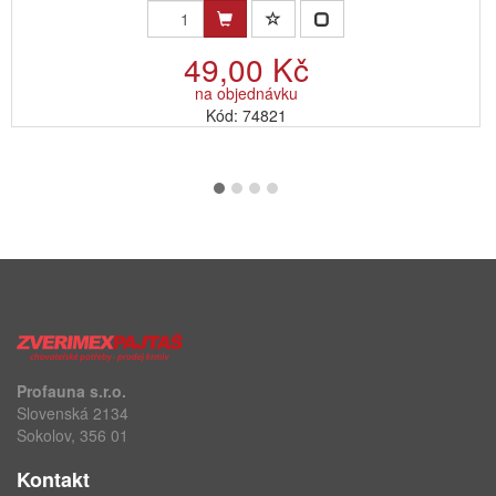
49,00 Kč
na objednávku
Kód: 74821
Profauna s.r.o.
Slovenská 2134
Sokolov, 356 01
Kontakt