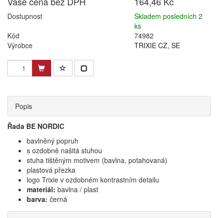
Vaše cena bez DPH
164,46 Kč
Dostupnost
Skladem posledních 2
ks
Kód
74982
Výrobce
TRIXIE CZ, SE
Popis
Řada BE NORDIC
bavlněný popruh
s ozdobně našitá stuhou
stuha tištěným motivem (bavlna, potahovaná)
plastová přezka
logo Trixie v ozdobném kontrastním detailu
materiál:
bavlna / plast
barva:
černá