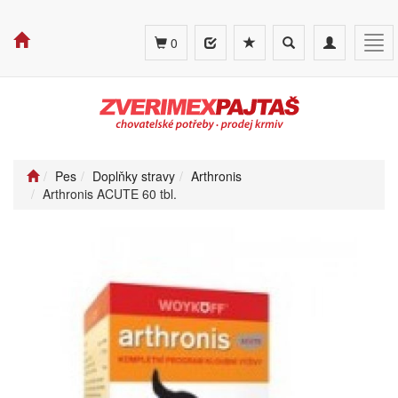
Toggle
Toggle
Tog
0
search
navigation
navi
Pes
Doplňky stravy
Arthronis
Arthronis ACUTE 60 tbl.