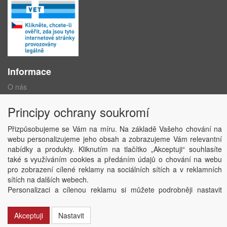
Informace
O nás
Obchodní podmínky
Ochrana osobních údajů
Principy ochrany soukromí
Kontakt
Losování účtenek
Přizpůsobujeme se Vám na míru. Na základě Vašeho chování na
Aktuality
webu personalizujeme jeho obsah a zobrazujeme Vám relevantní
Nastavení soukromí
nabídky a produkty. Kliknutím na tlačítko „Akceptuji“ souhlasíte
také s využíváním cookies a předáním údajů o chování na webu
pro zobrazení cílené reklamy na sociálních sítích a v reklamních
Copyright © ABRA Software a.s. 2020
sítích na dalších webech.
Personalizaci a cílenou reklamu si můžete podrobněji nastavit
nebo kdykoli vypnout po kliknutí na tlačítko „Nastavit“.
Akceptuji
Nastavit