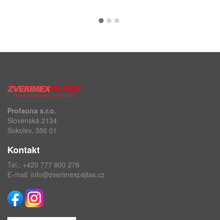
Profauna s.r.o.
Slovenská 2134
Sokolov, 356 01
Kontakt
Tel.:
+420 777 800 276
E-mail:
info@zverimexpajtas.cz