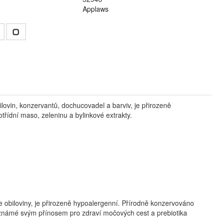
Applaws
ovin, konzervantů, dochucovadel a barviv, je přirozeně
ídní maso, zeleninu a bylinkové extrakty.
e obiloviny, je přirozeně hypoalergenní. Přírodně konzervováno
známé svým přínosem pro zdraví močových cest a prebiotika