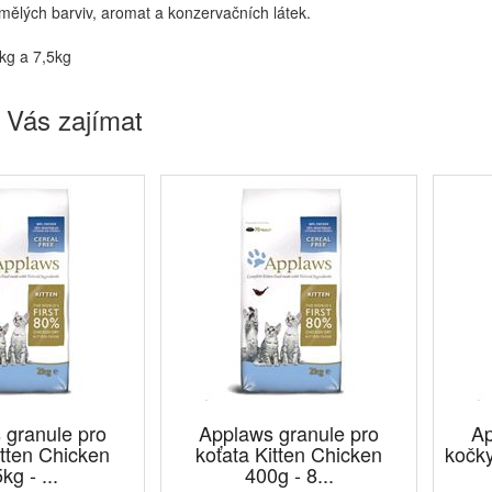
mělých barviv, aromat a konzervačních látek.
2kg a 7,5kg
 Vás zajímat
 granule pro
Applaws granule pro
Ap
itten Chicken
koťata Kitten Chicken
kočky
kg - ...
400g - 8...