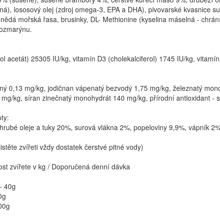
á), lososový olej (zdroj omega-3, EPA a DHA), pivovarské kvasnice sušen
nědá mořská řasa, brusinky, DL- Methionine (kyselina máselná - chrání já
 rozmarýnu.
nol acetát) 25305 IU/kg, vitamín D3 (cholekalciferol) 1745 IU/kg, vitamí
dný 0,13 mg/kg, jodičnan vápenatý bezvodý 1,75 mg/kg, železnatý mo
g/kg, síran zinečnatý monohydrát 140 mg/kg, přírodní antioxidant - sm
ty:
 hrubé oleje a tuky 20%, surová vlákna 2%, popeloviny 9,9%, vápník 2
istěte zvířeti vždy dostatek čerstvé pitné vody)
st zvířete v kg / Doporučená denní dávka
 - 40g
0g
100g