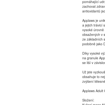
pomáhající udr
zachovat zdravo
antioxidantů jso
Applaws je uni
a jejich trávic
vysoké úrovně 
obsažených v s
ze základních 
podobně jako D
Díky vysoké vý
na granule App
se liší v závis
Už jste vyzkou
obsahuje to nej
zvýšení tělesné
Applaws Adult 
Složení:
Kuřecí maso 59