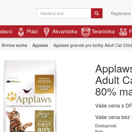
Registrace
odavci
Ptáci
Akvaristika
Teraristika
F
Krmiva suchá
Applaws
Applaws granule pro kočky Adult Cat Chi
Applaws
Adult C
80% ma
Vaše cena s D
Vaše cena bez
Dostupnost
Kód