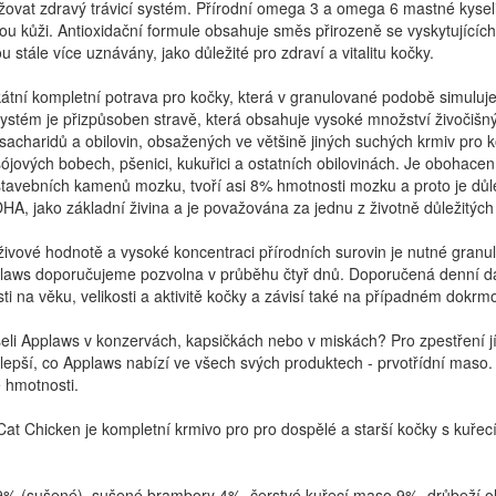
žovat zdravý trávicí systém. Přírodní omega 3 a omega 6 mastné kyseli
u kůži. Antioxidační formule obsahuje směs přirozeně se vyskytujících
u stále více uznávány, jako důležité pro zdraví a vitalitu kočky.
kátní kompletní potrava pro kočky, která v granulované podobě simuluj
í systém je přizpůsoben stravě, která obsahuje vysoké množství živočišn
sacharidů a obilovin, obsažených ve většině jiných suchých krmiv pro 
ójových bobech, pšenici, kukuřici a ostatních obilovinách. Je obohacen
stavebních kamenů mozku, tvoří asi 8% hmotnosti mozku a proto je důle
HA, jako základní živina a je považována za jednu z životně důležitýc
živové hodnotě a vysoké koncentraci přírodních surovin je nutné gran
laws doporučujeme pozvolna v průběhu čtyř dnů. Doporučená denní dávk
losti na věku, velikosti a aktivitě kočky a závisí také na případném dokr
šeli Applaws v konzervách, kapsičkách nebo v miskách? Pro zpestření j
lepší, co Applaws nabízí ve všech svých produktech - prvotřídní maso.
 hmotnosti.
Cat Chicken je kompletní krmivo pro pro dospělé a starší kočky s kuř
% (sušené), sušené brambory 4%, čerstvé kuřecí maso 9%, drůbeží ol