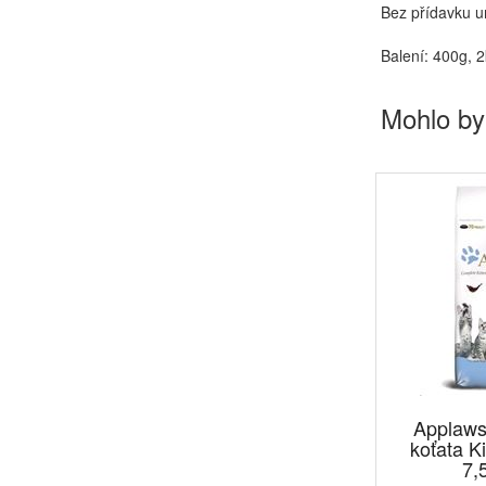
Bez přídavku u
Balení: 400g, 
Mohlo by
Applaws
koťata K
7,5