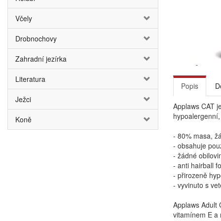
Včely
Drobnochovy
Zahradní jezírka
Literatura
Popis
D
Ježci
Applaws CAT je
hypoalergenní,
Koně
- 80% masa, žá
- obsahuje pou
- žádné obilovin
- anti hairball 
- přirozeně hy
- vyvinuto s vet
Applaws Adult 
vitamínem E a 