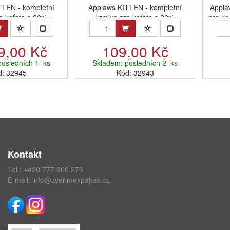
TTEN - kompletní
Applaws KITTEN - kompletní
Appla
o koťata s 80%
krmivo pro koťata s 80%
pro k
ahem m...
obsahem m...
9,00 Kč
109,00 Kč
posledních 1 ks
Skladem: posledních 2 ks
d: 32945
Kód: 32943
Kontakt
Tel.:
+420 777 800 276
E-mail:
info@zverimexpajtas.cz