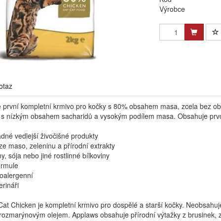
Výrobce
otaz
 první kompletní krmivo pro kočky s 80% obsahem masa, zcela bez obil
 s nízkým obsahem sacharidů a vysokým podílem masa. Obsahuje prvotř
dné vedlejší živočišné produkty
ze maso, zeleninu a přírodní extrakty
y, sója nebo jiné rostlinné bílkoviny
formule
poalergenní
erináři
Cat Chicken je kompletní krmivo pro dospělé a starší kočky. Neobsahuj
rozmarýnovým olejem. Applaws obsahuje přírodní výtažky z brusinek, 