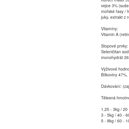
vejce 3% (sušen
mořské řasy / h
juky, extrakt z
Vitamíny:
Vitamin A (reti
Stopové prvky:
Seleničitan so
monohydrát 26 m
Výživové hodno
Bílkoviny 47%,
Dávkování: (zaj
Tělesná hmotno
1,25 - 3kg / 20
3 - 5kg / 40 - 6
5 - 8kg / 60 - 