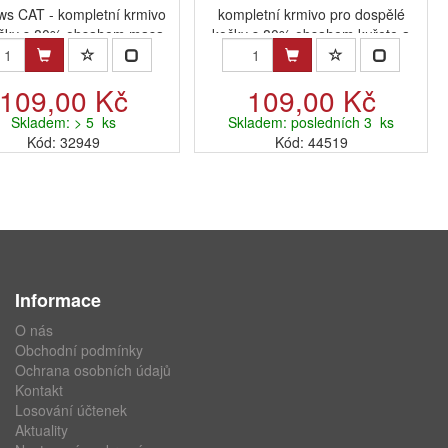
ws CAT - kompletní krmivo
kompletní krmivo pro dospělé
očky s 80% obsahem masa.
kočky s 80% obsahem kuřete a
ka...
109,00 Kč
109,00 Kč
Skladem: > 5 ks
Skladem: posledních 3 ks
Kód: 32949
Kód: 44519
Informace
O nás
Obchodní podmínky
Ochrana osobních údajů
Kontakt
Losování účtenek
Aktuality