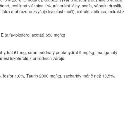
é, rostlinná vláknina 1%, minerální látky, sodík, vápník, draslík,
tra a přirozeně zvyšuje kyselost moči), extrakt z citrusu, extrakt z
n E (alfa-tokoferol acetát) 558 mg/kg
nohydrát 61 mg, síran měďnatý pentahydrát 9 mg/kg, manganatý
ěsi tokoferolů z přírodních zdrojů.
%, fosfor 1,6%, Taurin 2000 mg/kg, sacharidy méně než 13,5%.