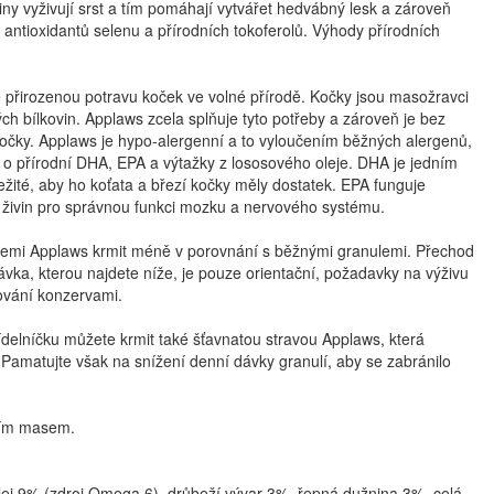
ny vyživují srst a tím pomáhají vytvářet hedvábný lesk a zároveň
 antioxidantů selenu a přírodních tokoferolů. Výhody přírodních
e přirozenou potravu koček ve volné přírodě. Kočky jsou masožravci
ých bílkovin. Applaws zcela splňuje tyto potřeby a zároveň je bez
kočky. Applaws je hypo-alergenní a to vyloučením běžných alergenů,
 o přírodní DHA, EPA a výtažky z lososového oleje. DHA je jedním
žité, aby ho koťata a březí kočky měly dostatek. EPA funguje
h živin pro správnou funkci mozku a nervového systému.
ulemi Applaws krmit méně v porovnání s běžnými granulemi. Přechod
a, kterou najdete níže, je pouze orientační, požadavky na výživu
mování konzervami.
ídelníčku můžete krmit také šťavnatou stravou Applaws, která
 Pamatujte však na snížení denní dávky granulí, aby se zabránilo
ecím masem.
ej 9% (zdroj Omega 6), drůbeží vývar 3%, řepná dužnina 3%, celá