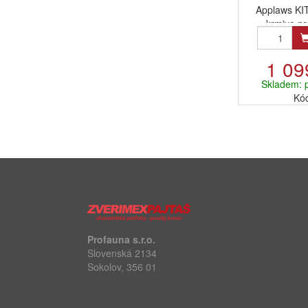
Applaws KI
krmivo pr
obs
1 09
Skladem: 
Kó
Profauna s.r.o.
Slovenská 2134
Sokolov, 356 01