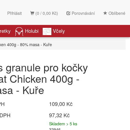
Přihlásit
(0 / 0,00 Kč)
Porovnávání
Oblíbené
retky
Holubi
Včely
cken 400g - 80% masa - Kuře
 granule pro kočky
at Chicken 400g -
sa - Kuře
PH
109,00 Kč
 DPH
97,32 Kč
Skladem > 5 ks
32946